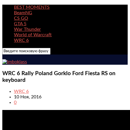
BEST MOMENTS
BeamNG
CS GO
GTA 5
War Thunder
World of Warcraft
WRC 6
WRC 6 Rally Poland Gorklo Ford Fiesta RS on
keyboard
WRC 6
10 Ноя, 2016
0