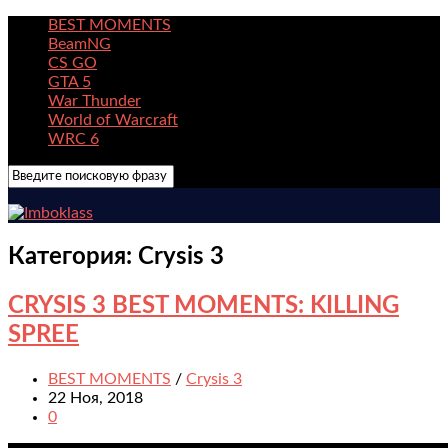
BEST MOMENTS
BeamNG
CS GO
GTA 5
War Thunder
World of Warcraft
WRC 6
Категория:
Crysis 3
CRYSIS 3 BEST MOMENTS: KILLING
SPREE
BEST MOMENTS
/
Crysis 3
22 Ноя, 2018
0