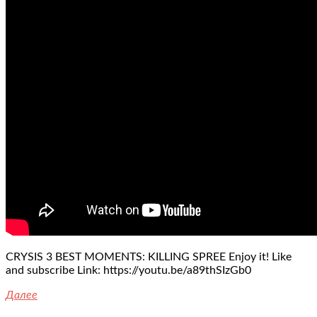
CRYSIS 3 BEST MOMENTS: KILLING SPREE Enjoy it! Like
and subscribe Link: https://youtu.be/a89thSIzGb0
Далее