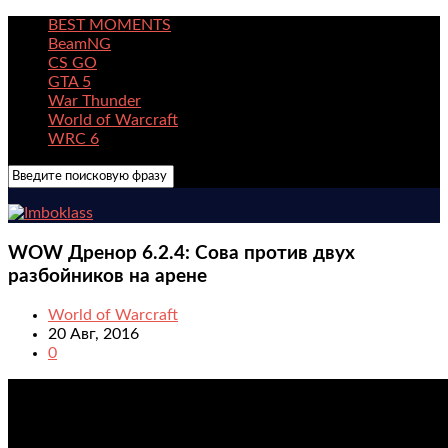
BEST MOMENTS
BeamNG
CS GO
GTA 5
War Thunder
World of Warcraft
WRC 6
WOW Дренор 6.2.4: Сова против двух
разбойников на арене
World of Warcraft
20 Авг, 2016
0