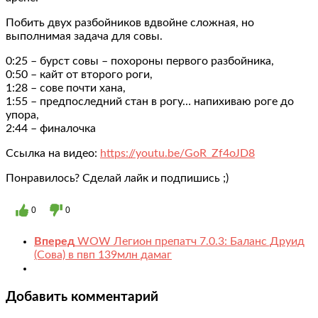
Побить двух разбойников вдвойне сложная, но
выполнимая задача для совы.
0:25 – бурст совы – похороны первого разбойника,
0:50 – кайт от второго роги,
1:28 – сове почти хана,
1:55 – предпоследний стан в рогу… напихиваю роге до
упора,
2:44 – финалочка
Ссылка на видео:
https://youtu.be/GoR_Zf4oJD8
Понравилось? Сделай лайк и подпишись ;)
0
0
Вперед
WOW Легион препатч 7.0.3: Баланс Друид
(Сова) в пвп 139млн дамаг
Добавить комментарий