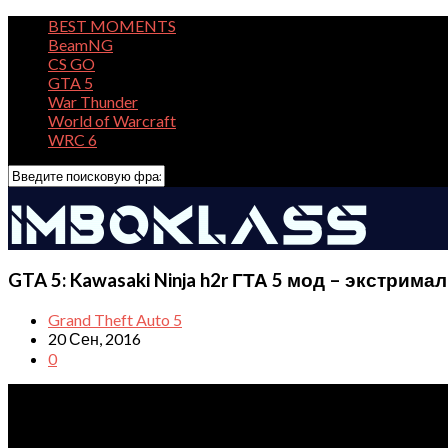
BEST MOMENTS
BeamNG
CS GO
GTA 5
War Thunder
World of Warcraft
WRC 6
GTA 5: Kawasaki Ninja h2r ГТА 5 мод – экстри
Grand Theft Auto 5
20 Сен, 2016
0