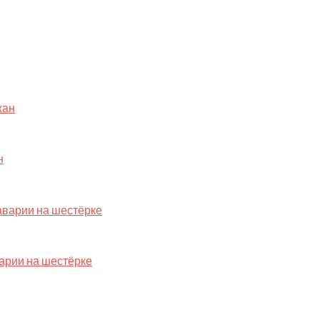
н
варии на шестёрке