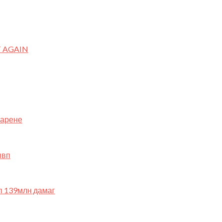
 AGAIN
 арене
п 139млн дамаг