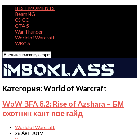
BEST MOMENTS
BeamNG
CS GO
GTA 5
War Thunder
World of Warcraft
WRC 6
Категория:
World of Warcraft
WoW BFA 8.2: Rise of Azshara – БМ
охотник хант пве гайд
World of Warcraft
28 Авг, 2019