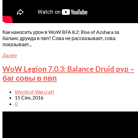
Как наносить урон в WoW BFA 8.2: Rise of Azshara за
баланс друида в пвп? Сова не рассказывает, сова
показывает...
Далее
WoW Legion 7.0.3: Balance Druid pvp –
баг совы в пвп
World of Warcraft
15 Сен, 2016
0