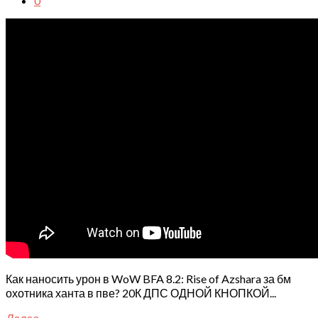
0
Как наносить урон в WoW BFA 8.2: Rise of Azshara за бм
охотника ханта в пве? 20К ДПС ОДНОЙ КНОПКОЙ...