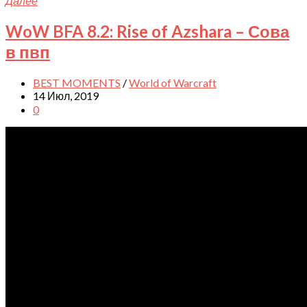
Далее
WoW BFA 8.2: Rise of Azshara – Сова
в пвп
BEST MOMENTS
/
World of Warcraft
14 Июл, 2019
0