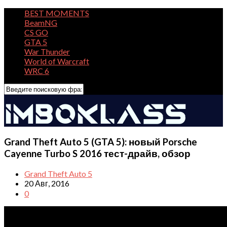
BEST MOMENTS
BeamNG
CS GO
GTA 5
War Thunder
World of Warcraft
WRC 6
Grand Theft Auto 5 (GTA 5): новый Porsche
Cayenne Turbo S 2016 тест-драйв, обзор
Grand Theft Auto 5
20 Авг, 2016
0