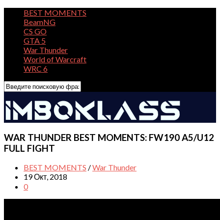
BEST MOMENTS
BeamNG
CS GO
GTA 5
War Thunder
World of Warcraft
WRC 6
WAR THUNDER BEST MOMENTS: FW190 A5/U12
FULL FIGHT
BEST MOMENTS
/
War Thunder
19 Окт, 2018
0