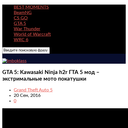
BEST MOMENTS
BeamNG
CS GO
GTA 5
War Thunder
World of Warcraft
WRC 6
GTA 5: Kawasaki Ninja h2r ГТА 5 мод –
экстримальные мото покатушки
Grand Theft Auto 5
20 Сен, 2016
0