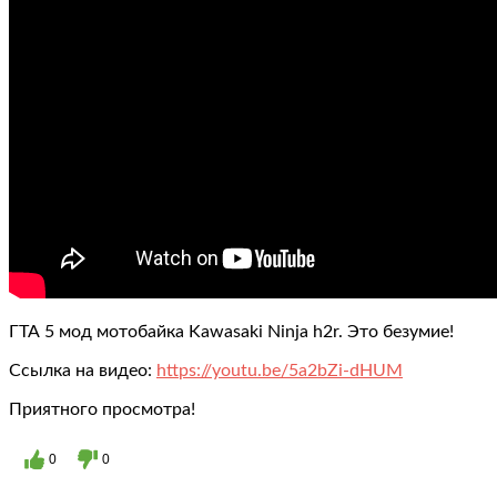
ГТА 5 мод мотобайка Kawasaki Ninja h2r. Это безумие!
Ссылка на видео:
https://youtu.be/5a2bZi-dHUM
Приятного просмотра!
0
0