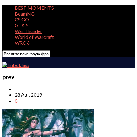
BEST MOMENTS
BeamNG
CS GO
GTA 5
War Thunder
World of Warcraft
WRC 6
prev
28 Авг, 2019
0